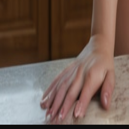
YENİ
Türkçe
Giriş Yap
Ücretsiz katıl