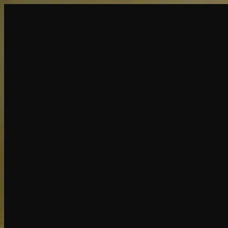
बनाएं
नया
एक्सप्लोर
चैट
जनरेट
लोकप्रिय
AI अनड्रेस
लोकप्रिय
AI फेस स्वैप
नया
परिदृश्य
पर्सोना
नया
अपग्रेड
लॉगिन
साइन अप
और