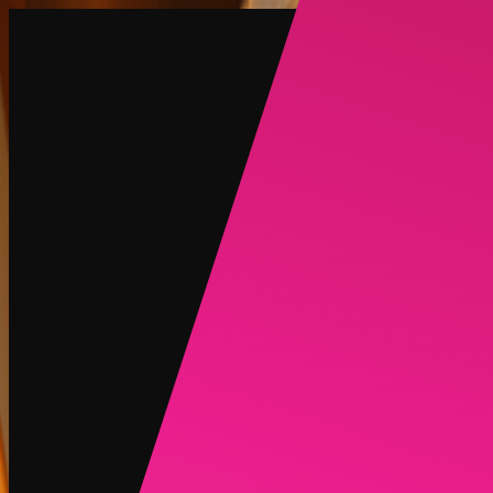
बनाएं
नया
एक्सप्लोर
चैट
जनरेट
लोकप्रिय
AI अनड्रेस
लोकप्रिय
AI फेस स्वैप
नया
परिदृश्य
पर्सोना
नया
अपग्रेड
लॉगिन
साइन अप
और