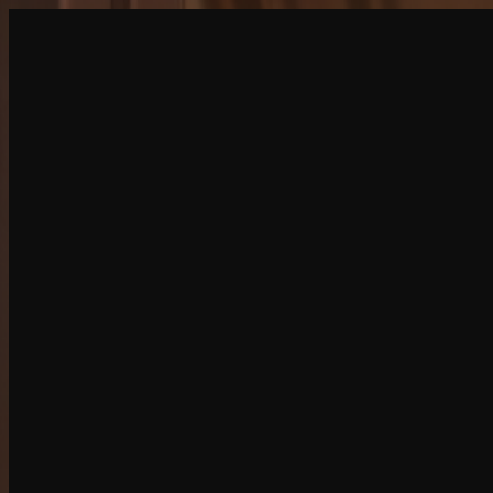
Erstellen
NEU
Entdecken
Chat
Generieren
HOT
KI-Ausziehen
HOT
KI-
Gesichtstausch
NEU
Szenarien
Personas
NEU
Upgrade
Anmelden
Registrieren
Mehr